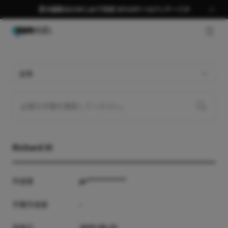
夏の編集はGOM Labで完成 58％OFF＋AIパッケージ🎉
GNB 
全体
Richard III
作成者
pr***********
字幕作成者
-
登録日
2025-09-23