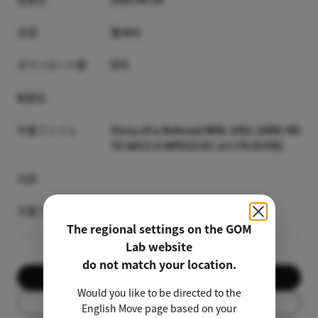
言語
한국어
ダウンロード数
674
動画名
字幕ファイル
Story.of.a.Beloved.Wife.1951.1080i.HD
TV.AAC2.0.MPEG2-EC.srt [74.83 KB]
内容
字幕プレビュー
The regional settings on the GOM
Lab website
do not match your location.
ダウンロード
Would you like to be directed to the
リスト
English Move page based on your