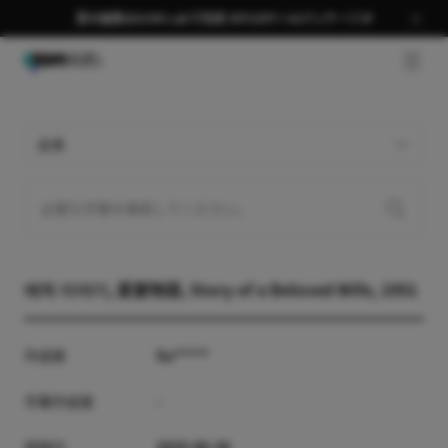
夏の編集はGOM Labで完成 58％OFF＋AIパッケージ🎉
GNB 
全体
애처 이야기, 愛妻物語, Story of a Beloved Wife, 1951
作成者
Su*****
字幕作成者
-
登録日
2025-06-28