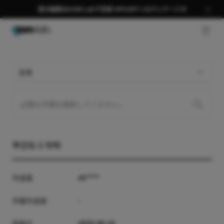
夏の編集はGOM Labで完成 58％OFF＋AIパッケージ🎉
GNB 
全体
무간도 1 자막
作成者
rh****
字幕作成者
-
登録日
2025-06-15