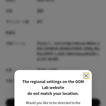
言語
合計
ダウンロード数
877
動画名
字幕ファイル
무간도+1：리마스터링+Infernal.Affairs.2
002.CHINESE.REMASTERED.1080p.Blu
Ray.DDP5.1.x265.10bit-GalaxyRG265.s
mi [97.86 KB]
内容
무간도 1 자막
字幕プレビュー
The regional settings on the GOM
Lab website
do not match your location.
Would you like to be directed to the
ダウンロード