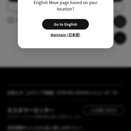
English Move page based on your
リスト
location?
広告の視聴後、自動的に字幕がダウンロードされます。
Go to English
Maintain (日本語)
お知らせ
【メディア掲載】GOM Mix 2024のレビューが「カン
タン動画入門」に掲載されました
[GOM Lab] プライバシーポリシー改正案内
カスタマーセンター
1:1お問い合わせ
カスタマーセンターの運営時間に順次ご回答いたします。
会社概要
キャンセル/払い戻しのポリシー