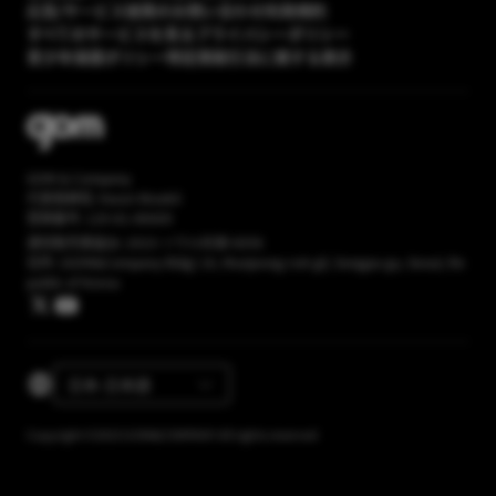
広告/サービス提携のお問い合わせ
利用規約
すべてのサービスを見る
プライバシーポリシー
青少年保護ポリシー
特定商取引法に関する表示
GOM & Company
代表取締役: Kwon Wookil
登録番号: 120-81-86669
通信販売業届出: 2023-ソウル松坡-6056
住所: (GOM&Company Bldg) 16, Munjeong-ro4-gil, Songpa-gu, Seoul, Re
public of Korea
日本-日本語
Copyright ©2023 GOM&COMPANY All rights reserved