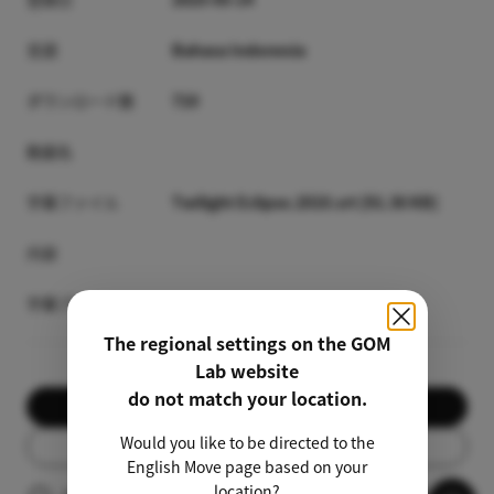
言語
Bahasa Indonesia
ダウンロード数
710
動画名
字幕ファイル
Twilight Eclipse.2010.srt [91.36 KB]
内容
字幕プレビュー
The regional settings on the GOM
Lab website
do not match your location.
ダウンロード
Would you like to be directed to the
リスト
English Move page based on your
location?