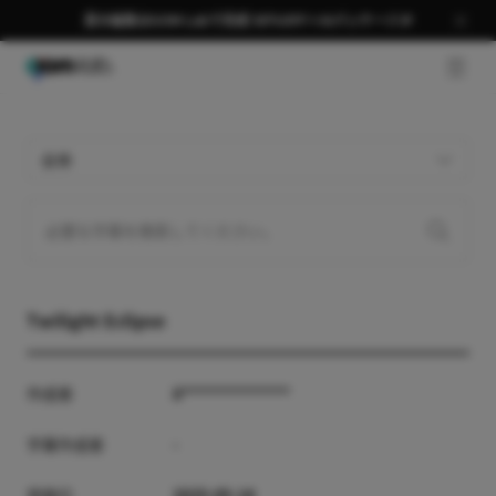
夏の編集はGOM Labで完成 58％OFF＋AIパッケージ🎉
GNB 
全体
Twilight Eclipse
作成者
ii**************
字幕作成者
-
登録日
2025-05-14