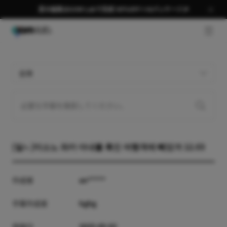
夏の編集はGOM Labで完成 58％OFF＋AIパッケージ🎉
GNB 
全体
[일ㄴ]미소노 와카 아내를 흑인 여행객에 빼았겨 12.03
作成者
an*****
字幕作成者
hghg
登録日
2025-05-03