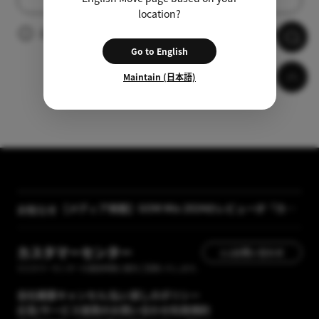
リスト
location?
広告の視聴後、自動的に字幕がダウンロードされます。
Go to English
Maintain (日本語)
【メディア掲載】GOM Mix 2024のレビューが「カン
お知らせ
タン動画入門」に掲載されました
[GOM Lab] プライバシーポリシー改正案内
カスタマーセンター
1:1お問い合わせ
カスタマーセンターの運営時間に順次ご回答いたします。
会社概要
キャンセル/払い戻しのポリシー
広告/サービス提携のお問い合わせ
利用規約