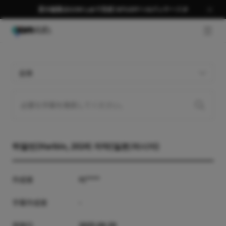
夏の編集はGOM Labで完成 58％OFF＋AIパッケージ🎉
GNB 
全体
하얼빈(Harbin, 2024) 자막(일본/러시아)
作成者
미****
字幕作成者
-
登録日
2025-04-29