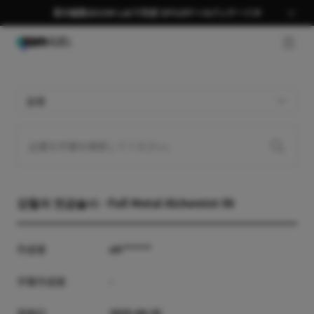
夏の編集はGOM Labで完成 58％OFF＋AIパッケージ🎉
GNB 
全体
강철의 연금술사 - Full Metal Alchemist 06
作成者
oh******
字幕作成者
-
登録日
2025-04-25