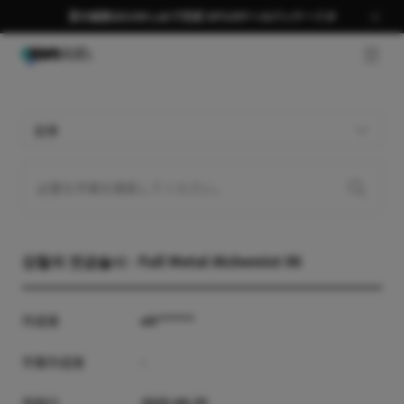
夏の編集はGOM Labで完成 58％OFF＋AIパッケージ🎉
GNB 
全体
강철의 연금술사 - Full Metal Alchemist 06
作成者
oh******
字幕作成者
-
登録日
2025-04-25