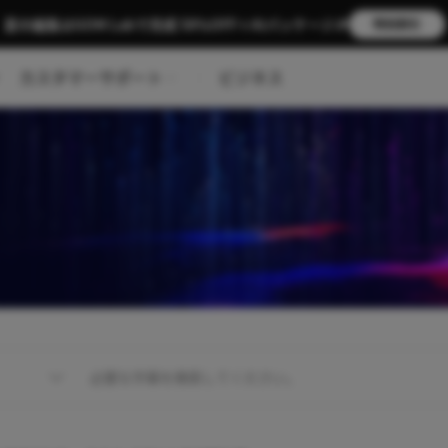
夏の編集はGOM Labで完成 58％OFF＋AIパッケージ🎉
特別割引
カスタマーサポート
ビジネス