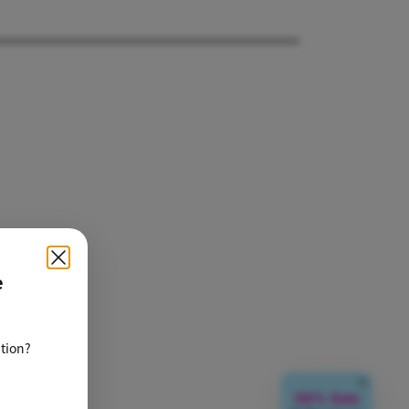
e
ation?
閉じる