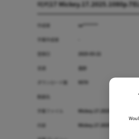
미키17 Mickey.17.2025.1080p.TE
作成者
se*******
字幕作成者
-
登録日
2025-03-21
言語
合計
ダウンロード数
9570
動画名
字幕ファイル
Mickey.17.2025.1080p.TELES
Would
内容
Mickey.17.2025.1080p.TELE