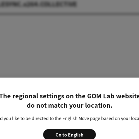
LESYNC.x264.COLLECTiVE
The regional settings on the GOM Lab websit
do not match your location.
YNC.x264.COLLECTiVE.srt [137.06 KB]
 you like to be directed to the English Move page based on your loc
SYNC.x264.COLLECTiVE
Go to English