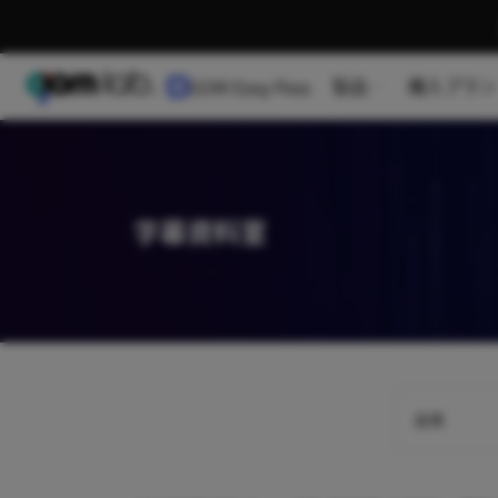
製品
購入プラン
GOM Easy Pass
字幕資料室
全体