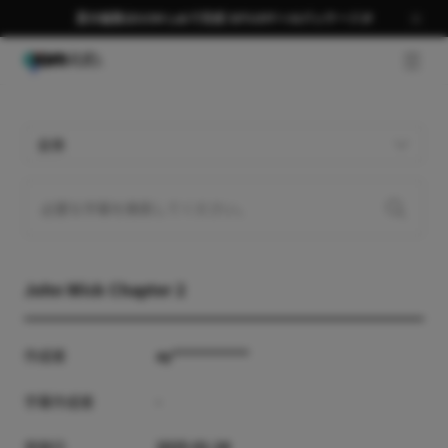
夏の編集はGOM Labで完成 58％OFF＋AIパッケージ🎉
GNB 
全体
John Wick Chapter 2
作成者
ay***********
字幕作成者
-
登録日
2025-01-24