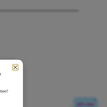
e
ation?
閉じる