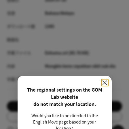
言語
Bahasa Melayu
ダウンロード数
1345
動画名
字幕ファイル
Exhuma.srt [85.76 KB]
内容
Mungkin kene cepatkan sikit sub dia
字幕プレビュー
The regional settings on the GOM
Lab website
do not match your location.
ダウンロード
Would you like to be directed to the
リスト
English Move page based on your
location?