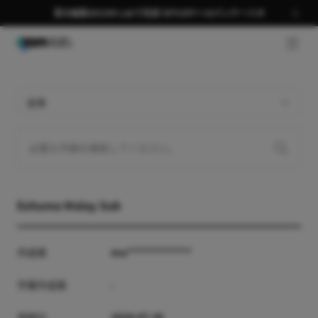
夏の編集はGOM Labで完成 58％OFF＋AIパッケージ🎉
GNB 
全体
Exhuma Malay Sub
作成者
mu*************
字幕作成者
-
登録日
2024-07-29