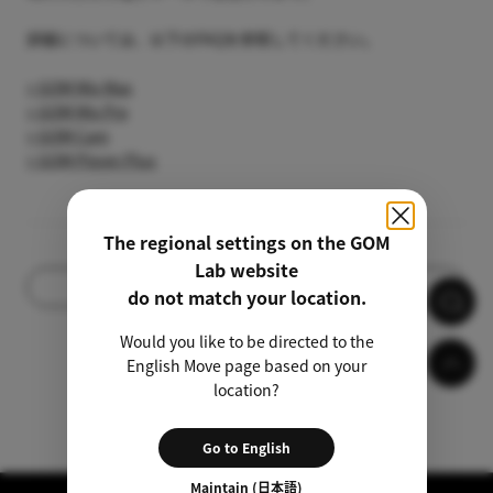
詳細については、以下のFAQを参照してください。
> GOM Mix Max
> GOM Mix Pro
> GOM Cam
> GOM Player Plus
The regional settings on the GOM
Lab website
リスト
do not match your location.
Would you like to be directed to the
English Move page based on your
location?
Go to English
Maintain (日本語)