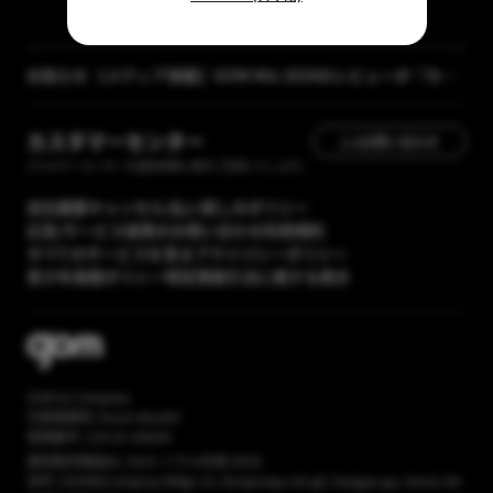
お知らせ
【メディア掲載】GOM Mix 2024のレビューが「カン
タン動画入門」に掲載されました
[GOM Lab] プライバシーポリシー改正案内
カスタマーセンター
1:1お問い合わせ
カスタマーセンターの運営時間に順次ご回答いたします。
会社概要
キャンセル/払い戻しのポリシー
広告/サービス提携のお問い合わせ
利用規約
すべてのサービスを見る
プライバシーポリシー
青少年保護ポリシー
特定商取引法に関する表示
GOM & Company
代表取締役: Kwon Wookil
登録番号: 120-81-86669
通信販売業届出: 2023-ソウル松坡-6056
住所: (GOM&Company Bldg) 16, Munjeong-ro4-gil, Songpa-gu, Seoul, Re