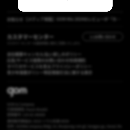
【メディア掲載】GOM Mix 2024のレビューが「カン
お知らせ
タン動画入門」に掲載されました
[GOM Lab] プライバシーポリシー改正案内
カスタマーセンター
1:1お問い合わせ
カスタマーセンターの運営時間に順次ご回答いたします。
会社概要
キャンセル/払い戻しのポリシー
広告/サービス提携のお問い合わせ
利用規約
すべてのサービスを見る
プライバシーポリシー
青少年保護ポリシー
特定商取引法に関する表示
GOM & Company
代表取締役: Kwon Wookil
登録番号: 120-81-86669
通信販売業届出: 2023-ソウル松坡-6056
住所: (GOM&Company Bldg) 16, Munjeong-ro4-gil, Songpa-gu, Seoul, Re