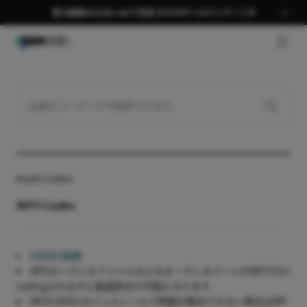
夏の編集はGOM Labで完成 58％OFF＋AIパッケージ🎉
GNB 
Audio Codec
MP3 Codec
CODEC説明
MP3オーディオファイルなどのオーディオパートがMP3でEn
codingされますと動画再生が可能となります.
MP3CODECのインストールで問題が解決できない場合はMP