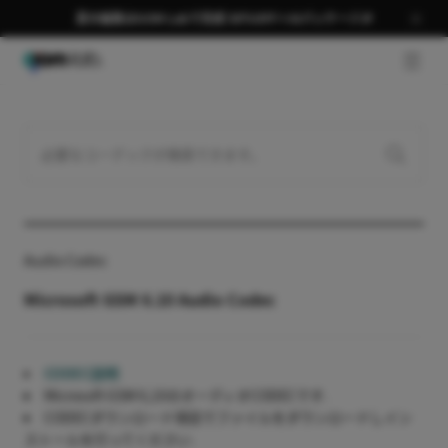
夏の編集はGOM Labで完成 58％OFF＋AIパッケージ🎉
GNB 
Audio Codec
Microsoft GSM 6.10 Audio Codec
CODEC説明
Microsoft GSM 6,10のオーディオCODECです.
CODECダウンロード項目でファイルをダウンロードしイン
ストールを行ってください.