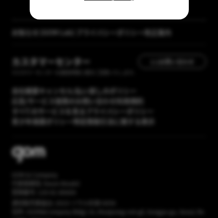
お知らせ
[GOM Lab] プライバシーポリシー改正案内
【メディア掲載】GOM Mix 2024のレビューが「カン
カスタマーセンター
1:1お問い合わせ
タン動画入門」に掲載されました
カスタマーセンターの運営時間に順次ご回答いたします。
会社概要
キャンセル/払い戻しのポリシー
広告/サービス提携のお問い合わせ
利用規約
すべてのサービスを見る
プライバシーポリシー
青少年保護ポリシー
特定商取引法に関する表示
GOM & Company
代表取締役: Kwon Wookil
登録番号: 120-81-86669
通信販売業届出: 2023-ソウル松坡-6056
住所: (GOM&Company Bldg) 16, Munjeong-ro4-gil, Songpa-gu, Seoul, Re