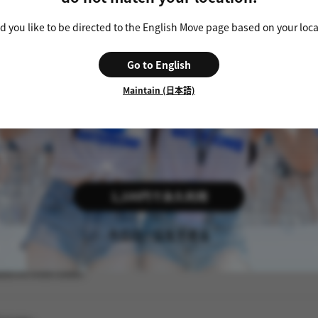
onal Edition Codec
 you like to be directed to the English Move page based on your loc
Go to English
Maintain (日本語)
dio Decoder
een Capture Codec Installation (TSCC)
1,100円で永久利用
 Video 9 Advanced Profile (VC-1 AP)
今日の一日をやめる
ed on XviD codec