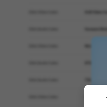
영
イ
체
ト
제
ル
32bit /Video Codec
XviD Video C
32bit /Audio Codec
Voxware Met
32bit /Video Codec
Microsoft Wi
32bit /Audio Codec
DTS(Digital 
32bit /Audio Codec
TTA (The True
32bit /Video Codec
FLV4 Video D