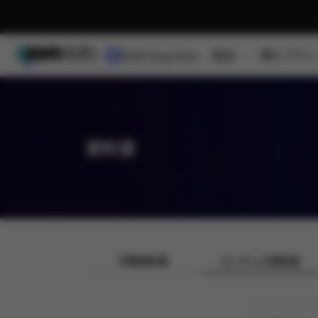
製品
購入プラン
GOM Easy Pass
資料室
字幕資料室
コーデック資料室