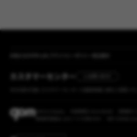
[GOM Lab] プライバシーポリシー改正案内
お知らせ
【メディア掲載】GOM Mix 2024のレビューが「カン
カスタマーセンター
1:1お問い合わせ
365日受付可能 | カスタマーセンターの運営時間に順次ご回答い
GOM & Company
代表取締役: Kwon Wookil
登録番号: 12
通信販売業届出: 2023-ソウル松坡-6056
住所: (GOM&Company