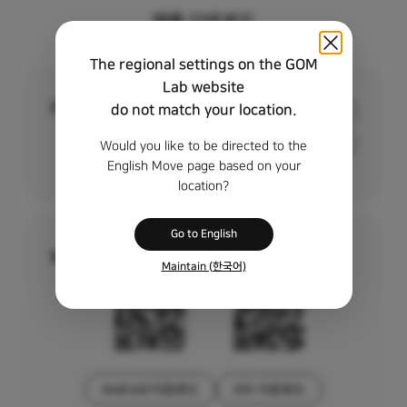
제품 다운로드
The regional settings on the GOM
Lab website
PC
do not match your location.
Windows 다운로드
Mac 다운로드
Would you like to be directed to the
English Move page based on your
location?
Go to English
Mobile
Maintain (한국어)
Android 다운로드
iOS 다운로드