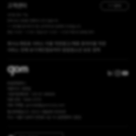
[곰랩] 유료서비스 이용약관, 개인정보 처리방침 개정 안내
고객센터
1:1 문의
365일 접수 가능
현재 유선 상담을 진행하고 있지 않습니다.
1:1 문의를 접수해 주시면, 순차적으로 답변해 드리겠습니다.
평일 10:00 ~ 17:00 / 점심시간 12:00 ~ 13:00 주말 및 공휴일 휴무
회사소개
유료 서비스 이용 약관
광고/제휴 문의
이용 약관
서비스 전체 보기
개인정보처리 방침
청소년 보호 정책
㈜곰앤컴퍼니
대표이사: 권욱일
사업자등록번호: 120-81-86669
대표 번호: 1668-2370
대표 이메일: gomlab@gomcorp.com
통신판매업신고: 2023-서울송파-6056호
주소: 서울시 송파구 문정로 4길 16 (곰앤컴퍼니 빌딩)