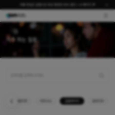
여름 편집은 곰랩으로 완성 평생권 58% 할인 + AI 패키지 🎉
GNB O
자주 하는 질문
곰사운드컷
비즈니스
곰플레이어
곰오디오
이전