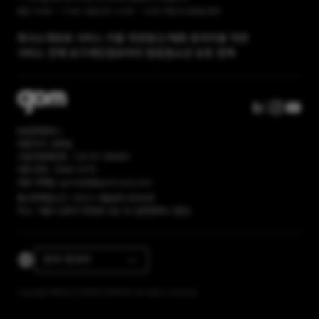
평일 10:00 ~ 17:00 / 점심시간 12:00 ~ 13:00 주말 및 공휴일 휴무
회사소개
유료 서비스 이용 약관
광고/제휴 문의
이용 약관
서비스 전체 보기
개인정보처리 방침
청소년 보호 정책
㈜곰앤컴퍼니
대표이사: 권욱일
사업자등록번호: 120-81-86669
대표 번호: 1668-2370
대표 이메일: gomlab@gomcorp.com
통신판매업신고: 2023-서울송파-6056호
주소: 서울시 송파구 문정로 4길 16 (곰앤컴퍼니 빌딩)
한국-한국어
Copyright ©2023 GOM&COMPANY All rights reserved