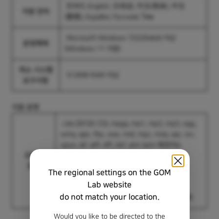
한국어, English, 日本語, 中文(
简
体), 中文
지원 언어
(繁體), Español, Русский,
ไทย
Microsoft Windows 7(32/64bit) 이상
운영체제
(Windows 11 지원)​
최소 시스템
512MB RAM 이상
요구사항
지원 포맷
cda (오디오 CD), mpga, mp1, mp2, mp3, ogg,
wma, ape, flac, wav, mid, mpc, m4a, aac, wv,
opus, aif, aiff, dff, dsf, amr (amr 확장자는
오디오
Windows Vista 이상만 지원)
포맷
The regional settings on the GOM
asx, m3u, m3u8, pls 형식의 목록 파일 지원
Lab website
do not match your location.
zip, rar, alz 포맷으로 압축되어 있는 미디어 지원
Would you like to be directed to the