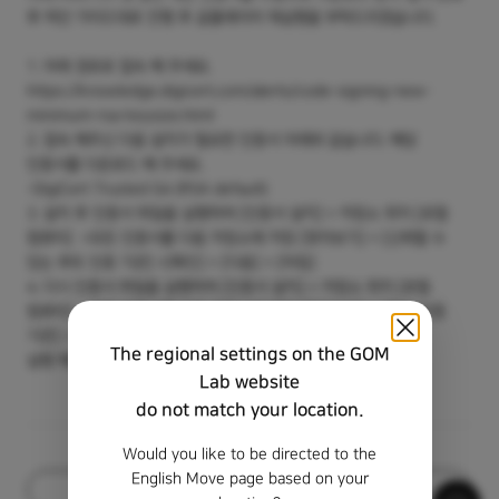
후 하단 가이드대로 진행 후 곰플레이어 재실행을 부탁드리겠습니다.
1. 아래 경로로 접속 해 주세요.
https://knowledge.digicert.com/alerts/code-signing-new-
minimum-rsa-keysize.html
2. 접속 해주신 다음 설치가 필요한 인증서 아래와 같습니다. 해당
인증서를 다운로드 해 주세요.
-DigiCert Trusted G4 (RSA default)
3. 설치 후 인증서 파일을 실행하여 [인증서 설치] > 저장소 위치 [로컬
컴퓨터] >모든 인증서를 다음 저장소에 저장 [찾아보기] > [신뢰할 수
있는 루트 인증 기관] >[확인] > [다음] > [마침]
4. 다시 인증서 파일을 실행하여 [인증서 설치] > 저장소 위치 [로컬
컴퓨터] >모든 인증서를 다음 저장소에 저장 [찾아보기] > [중간 인증
기관] > [확인] > [다음] > [마침] 설치 완료하신 후 곰플레이어를
The regional settings on the GOM
실행 해보시길 바랍니다.
Lab website
do not match your location.
Would you like to be directed to the
English Move page based on your
목록