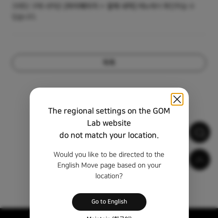
크레딧 구매 내역은
[
마이페이지 > 결제 내역
]
메뉴에서 확인하실 수
있습니다.
목록
The regional settings on the GOM
Lab website
do not match your location.
Would you like to be directed to the
English Move page based on your
location?
Go to English