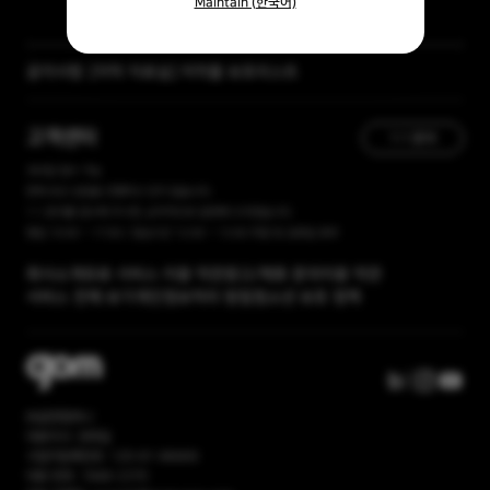
Maintain (한국어)
공지사항
[자막 자료실] 저작물 보호리스트
[곰랩] 유료서비스 이용약관, 개인정보 처리방침 개정 안내
고객센터
1:1 문의
365일 접수 가능
현재 유선 상담을 진행하고 있지 않습니다.
1:1 문의를 접수해 주시면, 순차적으로 답변해 드리겠습니다.
평일 10:00 ~ 17:00 / 점심시간 12:00 ~ 13:00 주말 및 공휴일 휴무
회사소개
유료 서비스 이용 약관
광고/제휴 문의
이용 약관
서비스 전체 보기
개인정보처리 방침
청소년 보호 정책
㈜곰앤컴퍼니
대표이사: 권욱일
사업자등록번호: 120-81-86669
대표 번호: 1668-2370