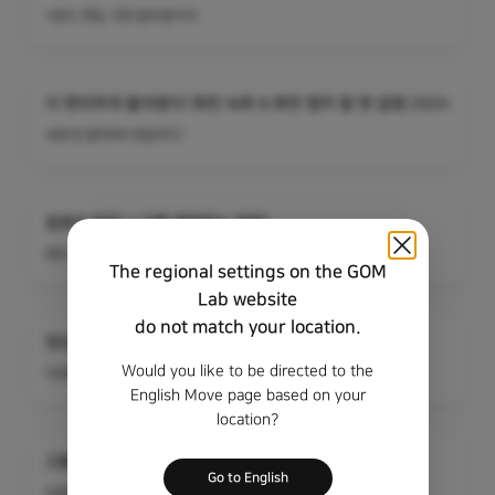
사운드 편집, 이젠 쉽게 합시다!
더 편리하게 돌아왔다! 화면 녹화 & 화면 캡처 할 땐 곰캠 2024
녹화 및 캡처부터 편집까지?
컴퓨터 화면 스크롤 캡쳐하는 방법!
화면 녹화부터 캡쳐까지 가능한 무료 프로그램, 곰캠
The regional settings on the GOM
Lab website
do not match your location.
영상과 이미지의 캡쳐를 원한다면? 곰캠을 사용해보세요!
Would you like to be directed to the
다양한 기능을 보유한 화면 녹화 프로그램, 곰캠
English Move page based on your
location?
고품질 녹음을 원한다면? 곰 녹음기를 사용해보세요!
Go to English
녹음은 편리하고 좋은 프로그램으로!